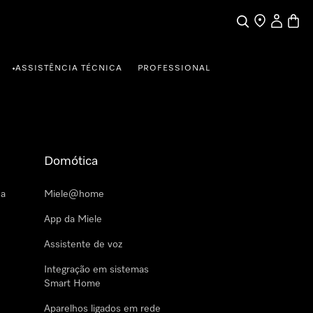
Pesquisa
Encontrar loja
A minha c
Carrin
ASSISTÊNCIA TÉCNICA
PROFESSIONAL
•
Domótica
 a
Miele@home
App da Miele
Assistente de voz
Integração em sistemas
Smart Home
Aparelhos ligados em rede