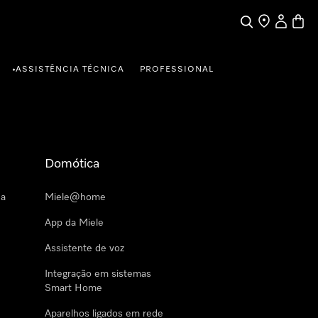
Pesquisa
Encontrar loja
A minha c
Carrin
ASSISTÊNCIA TÉCNICA
PROFESSIONAL
•
Domótica
 a
Miele@home
App da Miele
Assistente de voz
Integração em sistemas
Smart Home
Aparelhos ligados em rede