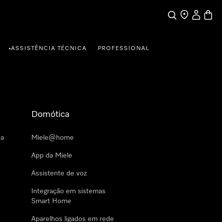
Pesquisa
Encontrar loja
A minha c
Carrin
ASSISTÊNCIA TÉCNICA
PROFESSIONAL
•
Domótica
 a
Miele@home
App da Miele
Assistente de voz
Integração em sistemas
Smart Home
Aparelhos ligados em rede