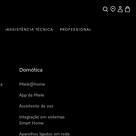
Pesquisa
Encontrar loja
A minha c
Carrin
ASSISTÊNCIA TÉCNICA
PROFESSIONAL
•
Domótica
 a
Miele@home
App da Miele
Assistente de voz
Integração em sistemas
Smart Home
Aparelhos ligados em rede