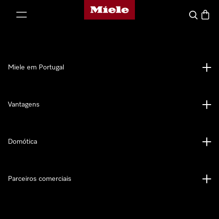
Página principal da Miele
 para o conteúdo
Pesquisa
Carrin
Miele em Portugal
Vantagens
Domótica
Parceiros comerciais