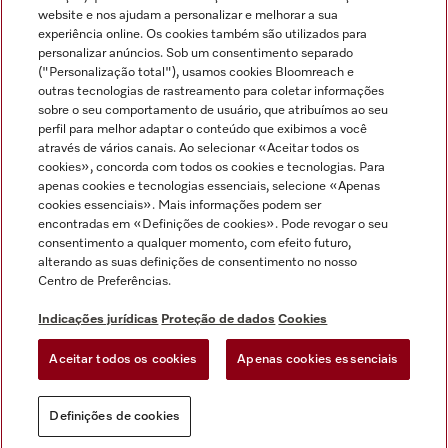
Miele no Instagram
Miele no Facebook
Miele no Youtube
website e nos ajudam a personalizar e melhorar a sua
experiência online. Os cookies também são utilizados para
personalizar anúncios. Sob um consentimento separado
("Personalização total"), usamos cookies Bloomreach e
outras tecnologias de rastreamento para coletar informações
sobre o seu comportamento de usuário, que atribuímos ao seu
Indicações jurídicas
perfil para melhor adaptar o conteúdo que exibimos a você
através de vários canais. Ao selecionar «Aceitar todos os
Condições gerais
cookies», concorda com todos os cookies e tecnologias. Para
Proteção de dados
apenas cookies e tecnologias essenciais, selecione «Apenas
cookies essenciais». Mais informações podem ser
Condições de utilização
encontradas em «Definições de cookies». Pode revogar o seu
Livro de reclamações
consentimento a qualquer momento, com efeito futuro,
Canal de Ética
alterando as suas definições de consentimento no nosso
Centro de Preferências.
Declaração de Acessibilidade
Formulário de livre resolução
Indicações jurídicas
Proteção de dados
Cookies
Lei dos Serviços Digitais
Aceitar todos os cookies
Apenas cookies essenciais
Definições de cookies
Definições de cookies