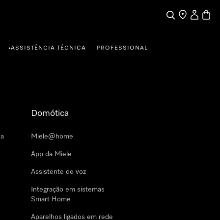
Pesquisa
Encontrar loja
A minha c
Carrin
ASSISTÊNCIA TÉCNICA
PROFESSIONAL
•
Domótica
 a
Miele@home
App da Miele
Assistente de voz
Integração em sistemas
Smart Home
Aparelhos ligados em rede