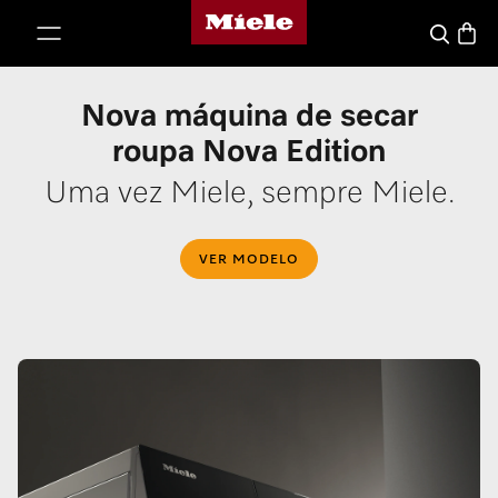
Página principal da Miele
 para o conteúdo
Carrin
Pesquisa
Nova máquina de secar
roupa Nova Edition
Uma vez Miele, sempre Miele.
VER MODELO