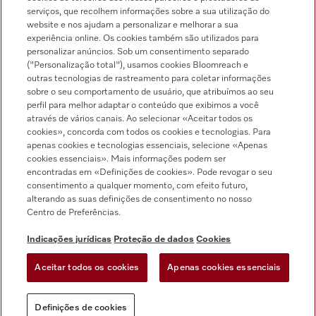
serviços, que recolhem informações sobre a sua utilização do
website e nos ajudam a personalizar e melhorar a sua
experiência online. Os cookies também são utilizados para
personalizar anúncios. Sob um consentimento separado
("Personalização total"), usamos cookies Bloomreach e
outras tecnologias de rastreamento para coletar informações
sobre o seu comportamento de usuário, que atribuímos ao seu
Indicações jurídicas
perfil para melhor adaptar o conteúdo que exibimos a você
através de vários canais. Ao selecionar «Aceitar todos os
Condições gerais
cookies», concorda com todos os cookies e tecnologias. Para
Proteção de dados
apenas cookies e tecnologias essenciais, selecione «Apenas
cookies essenciais». Mais informações podem ser
Condições de utilização
encontradas em «Definições de cookies». Pode revogar o seu
Livro de reclamações
consentimento a qualquer momento, com efeito futuro,
alterando as suas definições de consentimento no nosso
Canal de Ética
Centro de Preferências.
Declaração de Acessibilidade
Formulário de livre resolução
Indicações jurídicas
Proteção de dados
Cookies
Lei dos Serviços Digitais
Aceitar todos os cookies
Apenas cookies essenciais
Definições de cookies
Definições de cookies