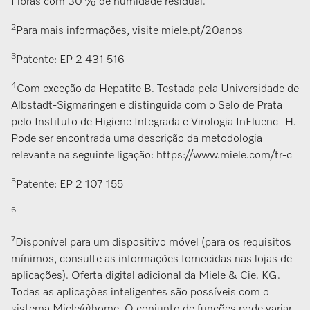
Fibras com 30 % de humidade residual.
2
Para mais informações, visite miele.pt/20anos
3
Patente: EP 2 431 516
4
Com exceção da Hepatite B. Testada pela Universidade de
Albstadt-Sigmaringen e distinguida com o Selo de Prata
pelo Instituto de Higiene Integrada e Virologia InFluenc_H.
Pode ser encontrada uma descrição da metodologia
relevante na seguinte ligação: https://www.miele.com/tr-c
5
Patente: EP 2 107 155
6
7
Disponível para um dispositivo móvel (para os requisitos
mínimos, consulte as informações fornecidas nas lojas de
aplicações). Oferta digital adicional da Miele & Cie. KG.
Todas as aplicações inteligentes são possíveis com o
sistema Miele@home. O conjunto de funções pode variar