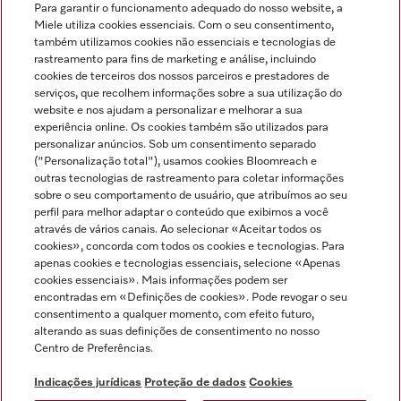
Para garantir o funcionamento adequado do nosso website, a
Miele utiliza cookies essenciais. Com o seu consentimento,
também utilizamos cookies não essenciais e tecnologias de
rastreamento para fins de marketing e análise, incluindo
cookies de terceiros dos nossos parceiros e prestadores de
serviços, que recolhem informações sobre a sua utilização do
Miele no Instagram
Miele no Facebook
Miele no Youtube
website e nos ajudam a personalizar e melhorar a sua
experiência online. Os cookies também são utilizados para
personalizar anúncios. Sob um consentimento separado
("Personalização total"), usamos cookies Bloomreach e
outras tecnologias de rastreamento para coletar informações
sobre o seu comportamento de usuário, que atribuímos ao seu
Indicações jurídicas
perfil para melhor adaptar o conteúdo que exibimos a você
através de vários canais. Ao selecionar «Aceitar todos os
Condições gerais
cookies», concorda com todos os cookies e tecnologias. Para
Proteção de dados
apenas cookies e tecnologias essenciais, selecione «Apenas
cookies essenciais». Mais informações podem ser
Condições de utilização
encontradas em «Definições de cookies». Pode revogar o seu
Livro de reclamações
consentimento a qualquer momento, com efeito futuro,
Canal de Ética
alterando as suas definições de consentimento no nosso
Centro de Preferências.
Declaração de Acessibilidade
Formulário de livre resolução
Indicações jurídicas
Proteção de dados
Cookies