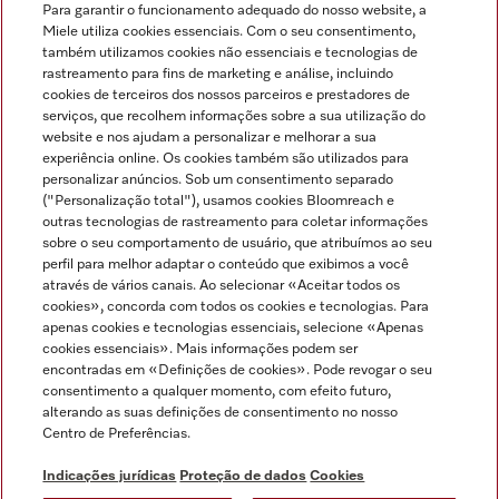
Para garantir o funcionamento adequado do nosso website, a
Miele utiliza cookies essenciais. Com o seu consentimento,
também utilizamos cookies não essenciais e tecnologias de
rastreamento para fins de marketing e análise, incluindo
cookies de terceiros dos nossos parceiros e prestadores de
serviços, que recolhem informações sobre a sua utilização do
Miele no Instagram
Miele no Facebook
Miele no Youtube
website e nos ajudam a personalizar e melhorar a sua
experiência online. Os cookies também são utilizados para
personalizar anúncios. Sob um consentimento separado
("Personalização total"), usamos cookies Bloomreach e
outras tecnologias de rastreamento para coletar informações
sobre o seu comportamento de usuário, que atribuímos ao seu
Indicações jurídicas
perfil para melhor adaptar o conteúdo que exibimos a você
através de vários canais. Ao selecionar «Aceitar todos os
Condições gerais
cookies», concorda com todos os cookies e tecnologias. Para
Proteção de dados
apenas cookies e tecnologias essenciais, selecione «Apenas
cookies essenciais». Mais informações podem ser
Condições de utilização
encontradas em «Definições de cookies». Pode revogar o seu
Livro de reclamações
consentimento a qualquer momento, com efeito futuro,
Canal de Ética
alterando as suas definições de consentimento no nosso
Centro de Preferências.
Declaração de Acessibilidade
Formulário de livre resolução
Indicações jurídicas
Proteção de dados
Cookies