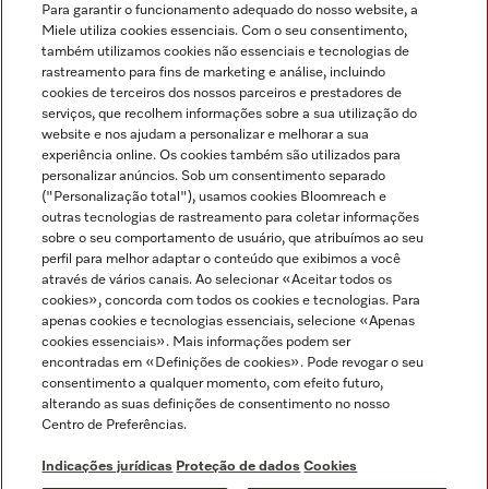
Para garantir o funcionamento adequado do nosso website, a
Miele utiliza cookies essenciais. Com o seu consentimento,
também utilizamos cookies não essenciais e tecnologias de
rastreamento para fins de marketing e análise, incluindo
cookies de terceiros dos nossos parceiros e prestadores de
serviços, que recolhem informações sobre a sua utilização do
Miele no Instagram
Miele no Facebook
Miele no Youtube
website e nos ajudam a personalizar e melhorar a sua
experiência online. Os cookies também são utilizados para
personalizar anúncios. Sob um consentimento separado
("Personalização total"), usamos cookies Bloomreach e
outras tecnologias de rastreamento para coletar informações
sobre o seu comportamento de usuário, que atribuímos ao seu
Indicações jurídicas
perfil para melhor adaptar o conteúdo que exibimos a você
através de vários canais. Ao selecionar «Aceitar todos os
Condições gerais
cookies», concorda com todos os cookies e tecnologias. Para
Proteção de dados
apenas cookies e tecnologias essenciais, selecione «Apenas
cookies essenciais». Mais informações podem ser
Condições de utilização
encontradas em «Definições de cookies». Pode revogar o seu
Livro de reclamações
consentimento a qualquer momento, com efeito futuro,
Canal de Ética
alterando as suas definições de consentimento no nosso
Centro de Preferências.
Declaração de Acessibilidade
Formulário de livre resolução
Indicações jurídicas
Proteção de dados
Cookies