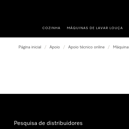
 para o conteúdo
COZINHA
MÁQUINAS DE LAVAR LOUÇA
Página inicial
/
Apoio
/
Apoio técnico online
/
Máquinas
Pesquisa de distribuidores