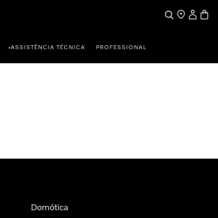
Pesquisa
Encontrar loja
A minha c
Carrin
ASSISTÊNCIA TÉCNICA
PROFESSIONAL
•
Domótica