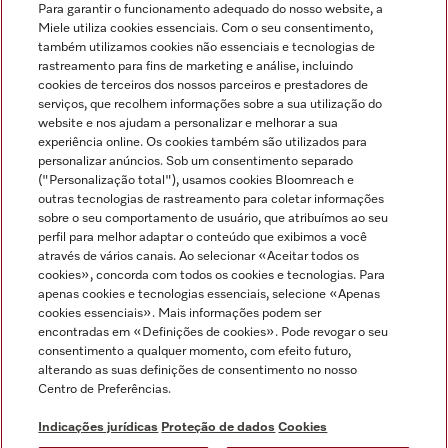
Para garantir o funcionamento adequado do nosso website, a
Miele utiliza cookies essenciais. Com o seu consentimento,
também utilizamos cookies não essenciais e tecnologias de
rastreamento para fins de marketing e análise, incluindo
cookies de terceiros dos nossos parceiros e prestadores de
serviços, que recolhem informações sobre a sua utilização do
Miele no Instagram
Miele no Facebook
Miele no Youtube
website e nos ajudam a personalizar e melhorar a sua
experiência online. Os cookies também são utilizados para
personalizar anúncios. Sob um consentimento separado
("Personalização total"), usamos cookies Bloomreach e
outras tecnologias de rastreamento para coletar informações
sobre o seu comportamento de usuário, que atribuímos ao seu
Indicações jurídicas
perfil para melhor adaptar o conteúdo que exibimos a você
através de vários canais. Ao selecionar «Aceitar todos os
Condições gerais
cookies», concorda com todos os cookies e tecnologias. Para
Proteção de dados
apenas cookies e tecnologias essenciais, selecione «Apenas
cookies essenciais». Mais informações podem ser
Condições de utilização
encontradas em «Definições de cookies». Pode revogar o seu
Livro de reclamações
consentimento a qualquer momento, com efeito futuro,
Canal de Ética
alterando as suas definições de consentimento no nosso
Centro de Preferências.
Declaração de Acessibilidade
Formulário de livre resolução
Indicações jurídicas
Proteção de dados
Cookies