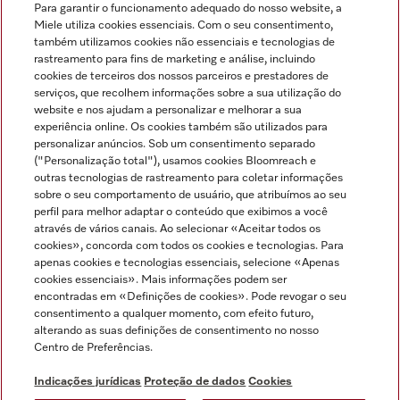
Para garantir o funcionamento adequado do nosso website, a
Miele utiliza cookies essenciais. Com o seu consentimento,
também utilizamos cookies não essenciais e tecnologias de
rastreamento para fins de marketing e análise, incluindo
cookies de terceiros dos nossos parceiros e prestadores de
serviços, que recolhem informações sobre a sua utilização do
Miele no Instagram
Miele no Facebook
Miele no Youtube
website e nos ajudam a personalizar e melhorar a sua
experiência online. Os cookies também são utilizados para
personalizar anúncios. Sob um consentimento separado
("Personalização total"), usamos cookies Bloomreach e
outras tecnologias de rastreamento para coletar informações
sobre o seu comportamento de usuário, que atribuímos ao seu
Indicações jurídicas
perfil para melhor adaptar o conteúdo que exibimos a você
através de vários canais. Ao selecionar «Aceitar todos os
Condições gerais
cookies», concorda com todos os cookies e tecnologias. Para
Proteção de dados
apenas cookies e tecnologias essenciais, selecione «Apenas
cookies essenciais». Mais informações podem ser
Condições de utilização
encontradas em «Definições de cookies». Pode revogar o seu
Livro de reclamações
consentimento a qualquer momento, com efeito futuro,
Canal de Ética
alterando as suas definições de consentimento no nosso
Centro de Preferências.
Declaração de Acessibilidade
Formulário de livre resolução
Indicações jurídicas
Proteção de dados
Cookies