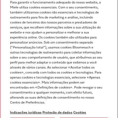
Para garantir o funcionamento adequado do nosso website, a
Miele utiliza cookies essenciais. Com o seu consentimento,
também utilizamos cookies não essenciais e tecnologias de
rastreamento para fins de marketing e análise, incluindo
cookies de terceiros dos nossos parceiros e prestadores de
serviços, que recolhem informações sobre a sua utilização do
Miele no Instagram
Miele no Facebook
Miele no Youtube
website e nos ajudam a personalizar e melhorar a sua
experiência online. Os cookies também são utilizados para
personalizar anúncios. Sob um consentimento separado
("Personalização total"), usamos cookies Bloomreach e
outras tecnologias de rastreamento para coletar informações
sobre o seu comportamento de usuário, que atribuímos ao seu
Indicações jurídicas
perfil para melhor adaptar o conteúdo que exibimos a você
através de vários canais. Ao selecionar «Aceitar todos os
Condições gerais
cookies», concorda com todos os cookies e tecnologias. Para
Proteção de dados
apenas cookies e tecnologias essenciais, selecione «Apenas
cookies essenciais». Mais informações podem ser
Condições de utilização
encontradas em «Definições de cookies». Pode revogar o seu
Livro de reclamações
consentimento a qualquer momento, com efeito futuro,
Canal de Ética
alterando as suas definições de consentimento no nosso
Centro de Preferências.
Declaração de Acessibilidade
Formulário de livre resolução
Indicações jurídicas
Proteção de dados
Cookies