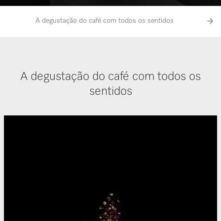
A degustação do café com todos os sentidos
O café 
A degustação do café com todos os
sentidos