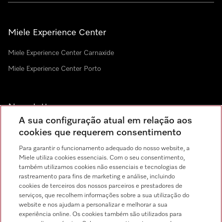
Miele Experience Center
Miele Experience Center Carnaxide
Miele Experience Center Porto
Newsletter
A sua configuração atual em relação aos
cookies que requerem consentimento
Para garantir o funcionamento adequado do nosso website, a
Miele utiliza cookies essenciais. Com o seu consentimento,
também utilizamos cookies não essenciais e tecnologias de
rastreamento para fins de marketing e análise, incluindo
Miele no Instagram
Miele no Facebook
Miele no Youtube
cookies de terceiros dos nossos parceiros e prestadores de
serviços, que recolhem informações sobre a sua utilização do
website e nos ajudam a personalizar e melhorar a sua
experiência online. Os cookies também são utilizados para