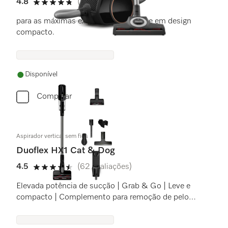
4.8
(61 avaliações)
4.8 estrela(s) de 5
para as máximas exigências de higiene em design
compacto.
Disponível
Comparar
Aspirador vertical sem fios
Duoflex HX1 Cat & Dog
4.5
(62 avaliações)
4.5 estrela(s) de 5
Elevada potência de sucção | Grab & Go | Leve e
compacto | Complemento para remoção de pelos
de animais