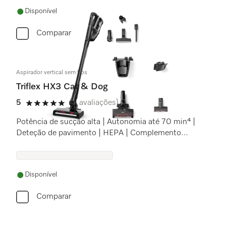
Disponível
Comparar
Aspirador vertical sem fios
Triflex HX3 Cat & Dog
5
(4 avaliações)
5 estrela(s) de 5
Potência de sucção alta | Autonomia até 70 min⁴ |
Deteção de pavimento | HEPA | Complemento
para pelos de animais
Disponível
Comparar