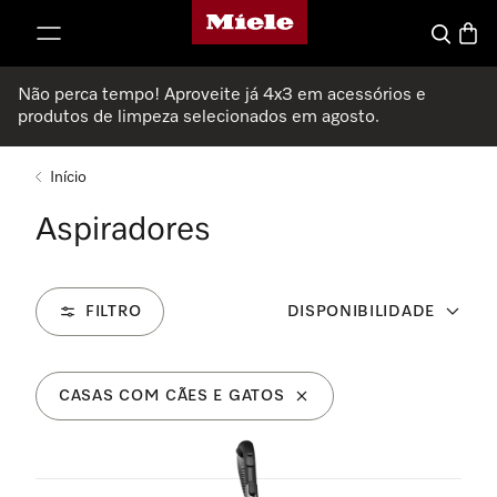
Página principal da Miele
 para o conteúdo
Pesquisa
Carri
Não perca tempo! Aproveite já 4x3 em acessórios e
produtos de limpeza selecionados em agosto.
Início
Aspiradores
FILTRO
DISPONIBILIDADE
CASAS COM CÃES E GATOS