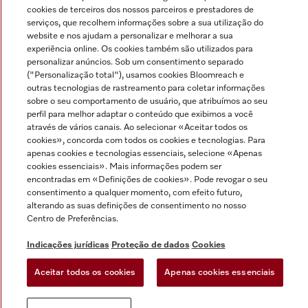
cookies de terceiros dos nossos parceiros e prestadores de
Miele no Instagram
Miele no Facebook
Miele no Youtube
serviços, que recolhem informações sobre a sua utilização do
website e nos ajudam a personalizar e melhorar a sua
experiência online. Os cookies também são utilizados para
personalizar anúncios. Sob um consentimento separado
("Personalização total"), usamos cookies Bloomreach e
outras tecnologias de rastreamento para coletar informações
sobre o seu comportamento de usuário, que atribuímos ao seu
Indicações jurídicas
perfil para melhor adaptar o conteúdo que exibimos a você
Condições gerais
através de vários canais. Ao selecionar «Aceitar todos os
cookies», concorda com todos os cookies e tecnologias. Para
Proteção de dados
apenas cookies e tecnologias essenciais, selecione «Apenas
Condições de utilização
cookies essenciais». Mais informações podem ser
encontradas em «Definições de cookies». Pode revogar o seu
Livro de reclamações
consentimento a qualquer momento, com efeito futuro,
Canal de Ética
alterando as suas definições de consentimento no nosso
Declaração de Acessibilidade
Centro de Preferências.
Formulário de livre resolução
Indicações jurídicas
Proteção de dados
Cookies
Lei dos Serviços Digitais
Aceitar todos os cookies
Apenas cookies essenciais
Definições de cookies