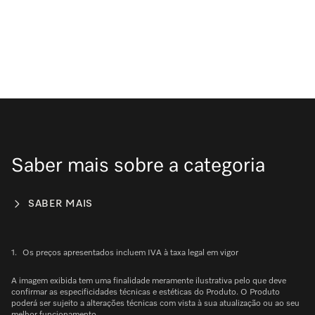
Saber mais sobre a categoria
SABER MAIS
1.
Os preços apresentados incluem IVA à taxa legal em vigor
A imagem exibida tem uma finalidade meramente ilustrativa pelo que deve
confirmar as especificidades técnicas e estéticas do Produto. O Produto
poderá ser sujeito a alterações técnicas com vista à sua atualização ou ao seu