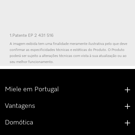
1.
Patente EP 2 431 516
A imagem exibida tem uma finalidade meramente ilustrativa pelo que deve
confirmar as especificidades técnicas e estéticas do Produto. O Produto
poderá ser sujeito a alterações técnicas com vista à sua atualização ou ao
seu melhor funcionamento.
Miele em Portugal
Vantagens
Domótica