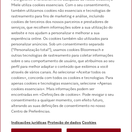
Miele utiliza cookies essenciais. Com o seu consentimento,
também utilizamos cookies não essenciais e tecnologias de
rastreamento para fins de marketing e análise, incluindo
Miele no Instagram
Miele no Facebook
Miele no Youtube
cookies de terceiros dos nossos parceiros e prestadores de
serviços, que recolhem informações sobre a sua utilização do
website e nos ajudam a personalizar e melhorar a sua
experiência online. Os cookies também são utilizados para
personalizar anúncios. Sob um consentimento separado
("Personalização total"), usamos cookies Bloomreach e
outras tecnologias de rastreamento para coletar informações
sobre o seu comportamento de usuário, que atribuímos ao seu
Indicações jurídicas
perfil para melhor adaptar o conteúdo que exibimos a você
através de vários canais. Ao selecionar «Aceitar todos os
Condições gerais
cookies», concorda com todos os cookies e tecnologias. Para
Proteção de dados
apenas cookies e tecnologias essenciais, selecione «Apenas
cookies essenciais». Mais informações podem ser
Condições de utilização
encontradas em «Definições de cookies». Pode revogar o seu
Livro de reclamações
consentimento a qualquer momento, com efeito futuro,
alterando as suas definições de consentimento no nosso
Canal de Ética
Centro de Preferências.
Declaração de Acessibilidade
Formulário de livre resolução
Indicações jurídicas
Proteção de dados
Cookies
Lei dos Serviços Digitais