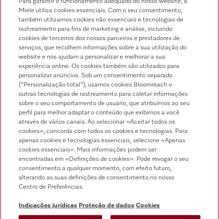
Para garantir o funcionamento adequado do nosso website, a
Miele utiliza cookies essenciais. Com o seu consentimento,
também utilizamos cookies não essenciais e tecnologias de
rastreamento para fins de marketing e análise, incluindo
Miele no Instagram
Miele no Facebook
Miele no Youtube
cookies de terceiros dos nossos parceiros e prestadores de
serviços, que recolhem informações sobre a sua utilização do
website e nos ajudam a personalizar e melhorar a sua
experiência online. Os cookies também são utilizados para
personalizar anúncios. Sob um consentimento separado
("Personalização total"), usamos cookies Bloomreach e
outras tecnologias de rastreamento para coletar informações
sobre o seu comportamento de usuário, que atribuímos ao seu
Indicações jurídicas
perfil para melhor adaptar o conteúdo que exibimos a você
através de vários canais. Ao selecionar «Aceitar todos os
Condições gerais
cookies», concorda com todos os cookies e tecnologias. Para
Proteção de dados
apenas cookies e tecnologias essenciais, selecione «Apenas
cookies essenciais». Mais informações podem ser
Condições de utilização
encontradas em «Definições de cookies». Pode revogar o seu
Livro de reclamações
consentimento a qualquer momento, com efeito futuro,
Canal de Ética
alterando as suas definições de consentimento no nosso
Centro de Preferências.
Declaração de Acessibilidade
Formulário de livre resolução
Indicações jurídicas
Proteção de dados
Cookies
Lei dos Serviços Digitais