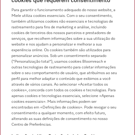
cookies que requerem consentimento
Para garantir o funcionamento adequado do nosso website, a
Miele utiliza cookies essenciais. Com o seu consentimento,
também utilizamos cookies não essenciais e tecnologias de
rastreamento para fins de marketing e análise, incluindo
Miele no Instagram
Miele no Facebook
Miele no Youtube
cookies de terceiros dos nossos parceiros e prestadores de
serviços, que recolhem informações sobre a sua utilização do
website e nos ajudam a personalizar e melhorar a sua
experiência online. Os cookies também são utilizados para
personalizar anúncios. Sob um consentimento separado
("Personalização total"), usamos cookies Bloomreach e
outras tecnologias de rastreamento para coletar informações
sobre o seu comportamento de usuário, que atribuímos ao seu
Indicações jurídicas
perfil para melhor adaptar o conteúdo que exibimos a você
através de vários canais. Ao selecionar «Aceitar todos os
Condições gerais
cookies», concorda com todos os cookies e tecnologias. Para
Proteção de dados
apenas cookies e tecnologias essenciais, selecione «Apenas
cookies essenciais». Mais informações podem ser
Condições de utilização
encontradas em «Definições de cookies». Pode revogar o seu
Livro de reclamações
consentimento a qualquer momento, com efeito futuro,
alterando as suas definições de consentimento no nosso
Canal de Ética
Centro de Preferências.
Declaração de Acessibilidade