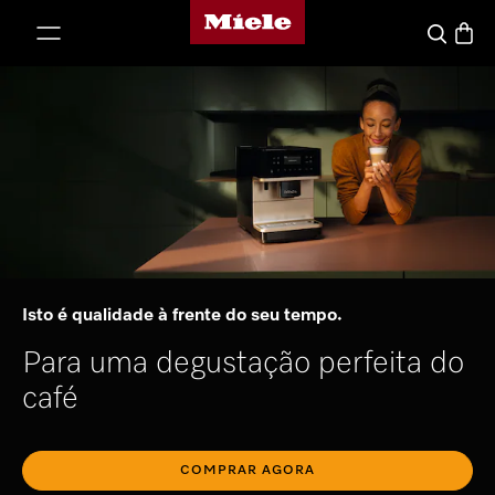
Página principal da Miele
 para o conteúdo
Carrin
Pesquisa
Isto é qualidade à frente do seu tempo.
Para uma degustação perfeita do
café
COMPRAR AGORA