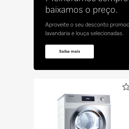
baixamos o preço.
Aproveite o seu desconto promo
lavandaria e louça selecionadas.
Saiba mais