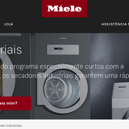
LOJA
ASSISTÊNCIA 
iais
do programa especialmente curtos com a
 os secadores industriais garantem uma ráp
para mim?
es industriais