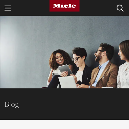
SETORES
KNOWLEDGE HUB
PRODUTOS
LOJA
ASSISTÊNCIA TÉCNICA & SUPORTE
CLIENTES PARTICULARES
Blog
Pesquisa