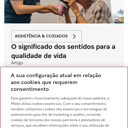
ASSISTÊNCIA & CUIDADOS
O significado dos sentidos para a
qualidade de vida
Artigo
A transição de uma vida autónoma para uma vida
A sua configuração atual em relação
num lar de idosos ou numa casa de repouso pode
aos cookies que requerem
ser assustadora e difícil. Deixa-se de ter todos os
consentimento
confortos de casa, o que pode criar um sentimento
de perda e solidão difícil de suportar. Os lares de
Para garantir o funcionamento adequado do nosso website, a
idosos, o seu pessoal e os familiares podem aliviar
Miele utiliza cookies essenciais. Com o seu consentimento,
também utilizamos cookies não essenciais e tecnologias de
este stress com medidas simples e eficazes e
rastreamento para fins de marketing e análise, incluindo
oferecer aos residentes uma maior sensação de
cookies de terceiros dos nossos parceiros e prestadores de
segurança desde o primeiro dia.
serviços, que recolhem informações sobre a sua utilização do