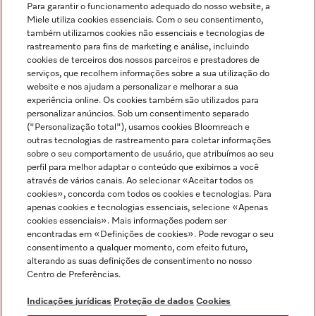
Para garantir o funcionamento adequado do nosso website, a
Miele utiliza cookies essenciais. Com o seu consentimento,
também utilizamos cookies não essenciais e tecnologias de
rastreamento para fins de marketing e análise, incluindo
cookies de terceiros dos nossos parceiros e prestadores de
serviços, que recolhem informações sobre a sua utilização do
Miele no Instagram
Miele no Facebook
Miele no Youtube
website e nos ajudam a personalizar e melhorar a sua
experiência online. Os cookies também são utilizados para
personalizar anúncios. Sob um consentimento separado
("Personalização total"), usamos cookies Bloomreach e
outras tecnologias de rastreamento para coletar informações
sobre o seu comportamento de usuário, que atribuímos ao seu
Indicações jurídicas
perfil para melhor adaptar o conteúdo que exibimos a você
através de vários canais. Ao selecionar «Aceitar todos os
Condições gerais
cookies», concorda com todos os cookies e tecnologias. Para
Proteção de dados
apenas cookies e tecnologias essenciais, selecione «Apenas
cookies essenciais». Mais informações podem ser
Condições de utilização
encontradas em «Definições de cookies». Pode revogar o seu
Livro de reclamações
consentimento a qualquer momento, com efeito futuro,
Canal de Ética
alterando as suas definições de consentimento no nosso
Centro de Preferências.
Declaração de Acessibilidade
Formulário de livre resolução
Indicações jurídicas
Proteção de dados
Cookies