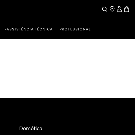
Pesquisa
Encontrar loja
A minha c
Carrin
ASSISTÊNCIA TÉCNICA
PROFESSIONAL
•
Domótica