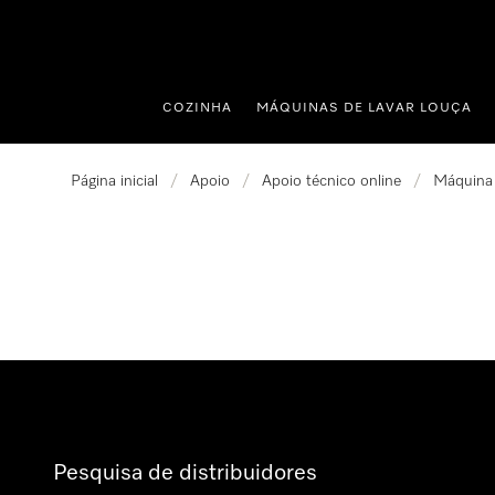
 para o conteúdo
COZINHA
MÁQUINAS DE LAVAR LOUÇA
Página inicial
/
Apoio
/
Apoio técnico online
/
Máquina 
Pesquisa de distribuidores