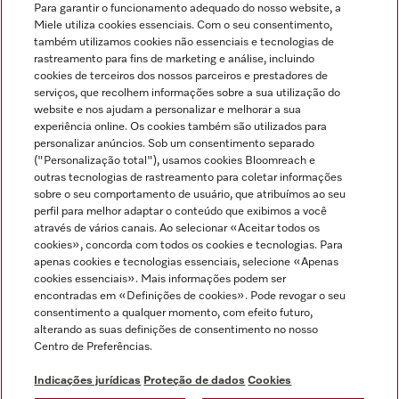
Para garantir o funcionamento adequado do nosso website, a
Miele utiliza cookies essenciais. Com o seu consentimento,
também utilizamos cookies não essenciais e tecnologias de
rastreamento para fins de marketing e análise, incluindo
cookies de terceiros dos nossos parceiros e prestadores de
serviços, que recolhem informações sobre a sua utilização do
Miele no Instagram
Miele no Facebook
Miele no Youtube
website e nos ajudam a personalizar e melhorar a sua
experiência online. Os cookies também são utilizados para
personalizar anúncios. Sob um consentimento separado
("Personalização total"), usamos cookies Bloomreach e
outras tecnologias de rastreamento para coletar informações
sobre o seu comportamento de usuário, que atribuímos ao seu
Indicações jurídicas
perfil para melhor adaptar o conteúdo que exibimos a você
através de vários canais. Ao selecionar «Aceitar todos os
Condições gerais
cookies», concorda com todos os cookies e tecnologias. Para
Proteção de dados
apenas cookies e tecnologias essenciais, selecione «Apenas
cookies essenciais». Mais informações podem ser
Condições de utilização
encontradas em «Definições de cookies». Pode revogar o seu
Livro de reclamações
consentimento a qualquer momento, com efeito futuro,
Canal de Ética
alterando as suas definições de consentimento no nosso
Centro de Preferências.
Declaração de Acessibilidade
Formulário de livre resolução
Indicações jurídicas
Proteção de dados
Cookies