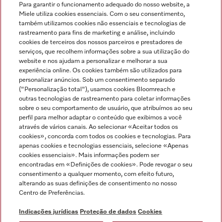
Para garantir o funcionamento adequado do nosso website, a
Miele utiliza cookies essenciais. Com o seu consentimento,
também utilizamos cookies não essenciais e tecnologias de
rastreamento para fins de marketing e análise, incluindo
cookies de terceiros dos nossos parceiros e prestadores de
serviços, que recolhem informações sobre a sua utilização do
Miele no Instagram
Miele no Facebook
Miele no Youtube
website e nos ajudam a personalizar e melhorar a sua
experiência online. Os cookies também são utilizados para
personalizar anúncios. Sob um consentimento separado
("Personalização total"), usamos cookies Bloomreach e
outras tecnologias de rastreamento para coletar informações
sobre o seu comportamento de usuário, que atribuímos ao seu
Indicações jurídicas
perfil para melhor adaptar o conteúdo que exibimos a você
através de vários canais. Ao selecionar «Aceitar todos os
Condições gerais
cookies», concorda com todos os cookies e tecnologias. Para
Proteção de dados
apenas cookies e tecnologias essenciais, selecione «Apenas
cookies essenciais». Mais informações podem ser
Condições de utilização
encontradas em «Definições de cookies». Pode revogar o seu
Livro de reclamações
consentimento a qualquer momento, com efeito futuro,
Canal de Ética
alterando as suas definições de consentimento no nosso
Centro de Preferências.
Declaração de Acessibilidade
Formulário de livre resolução
Indicações jurídicas
Proteção de dados
Cookies