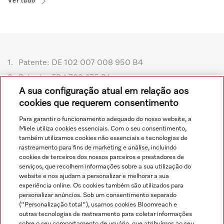
Ver tudo
1.
Patente: DE 102 007 008 950 B4
2.
Patente: EP 1 733 675 B1
A sua configuração atual em relação aos
Sujeito a alterações técnicas; não se aceita qualquer
cookies que requerem consentimento
responsabilidade pela exatidão das informações
Para garantir o funcionamento adequado do nosso website, a
fornecidas. Para mais informações, consulte os Termos e
Miele utiliza cookies essenciais. Com o seu consentimento,
Condições Gerais no rodapé.
também utilizamos cookies não essenciais e tecnologias de
rastreamento para fins de marketing e análise, incluindo
cookies de terceiros dos nossos parceiros e prestadores de
serviços, que recolhem informações sobre a sua utilização do
website e nos ajudam a personalizar e melhorar a sua
experiência online. Os cookies também são utilizados para
personalizar anúncios. Sob um consentimento separado
("Personalização total"), usamos cookies Bloomreach e
Navegação
outras tecnologias de rastreamento para coletar informações
sobre o seu comportamento de usuário, que atribuímos ao seu