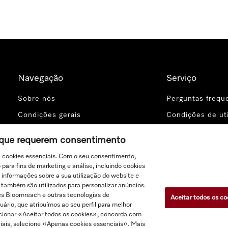
Navegação
Serviço
Sobre nós
Perguntas frequ
Condições gerais
Condições de uti
Proteção de dados
Indicações jurídi
s que requerem consentimento
Definições de cookies
Contacto
a cookies essenciais. Com o seu consentimento,
Miele Profession
ara fins de marketing e análise, incluindo cookies
 informações sobre a sua utilização do website e
s também são utilizados para personalizar anúncios.
s Bloomreach e outras tecnologias de
Aceitar todos os co
rio, que atribuímos ao seu perfil para melhor
ecionar «Aceitar todos os cookies», concorda com
ciais, selecione «Apenas cookies essenciais». Mais