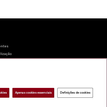
entes
lização
cas
al
okies
Apenas cookies essenciais
Definições de cookies