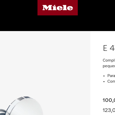
E 
Compl
peque
Par
Com
100,
123,