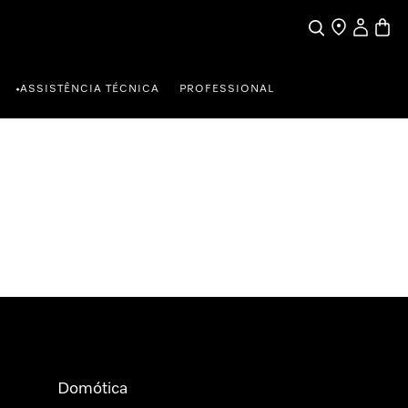
Pesquisa
Encontrar loja
A minha c
Carrin
ASSISTÊNCIA TÉCNICA
PROFESSIONAL
•
Domótica