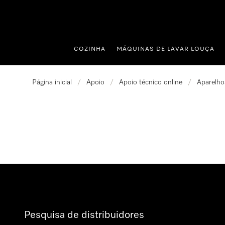
 para o conteúdo
COZINHA
MÁQUINAS DE LAVAR LOUÇA
Página inicial
/
Apoio
/
Apoio técnico online
/
Aparelhos
Pesquisa de distribuidores