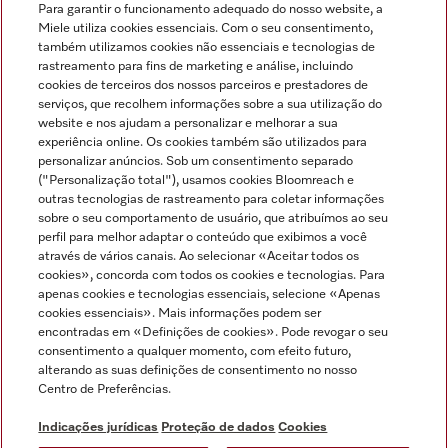
Para garantir o funcionamento adequado do nosso website, a
Miele utiliza cookies essenciais. Com o seu consentimento,
também utilizamos cookies não essenciais e tecnologias de
rastreamento para fins de marketing e análise, incluindo
cookies de terceiros dos nossos parceiros e prestadores de
serviços, que recolhem informações sobre a sua utilização do
Miele no Instagram
Miele no Facebook
Miele no Youtube
website e nos ajudam a personalizar e melhorar a sua
experiência online. Os cookies também são utilizados para
personalizar anúncios. Sob um consentimento separado
("Personalização total"), usamos cookies Bloomreach e
outras tecnologias de rastreamento para coletar informações
sobre o seu comportamento de usuário, que atribuímos ao seu
Indicações jurídicas
perfil para melhor adaptar o conteúdo que exibimos a você
através de vários canais. Ao selecionar «Aceitar todos os
Condições gerais
cookies», concorda com todos os cookies e tecnologias. Para
Proteção de dados
apenas cookies e tecnologias essenciais, selecione «Apenas
cookies essenciais». Mais informações podem ser
Condições de utilização
encontradas em «Definições de cookies». Pode revogar o seu
Livro de reclamações
consentimento a qualquer momento, com efeito futuro,
Canal de Ética
alterando as suas definições de consentimento no nosso
Centro de Preferências.
Declaração de Acessibilidade
Formulário de livre resolução
Indicações jurídicas
Proteção de dados
Cookies