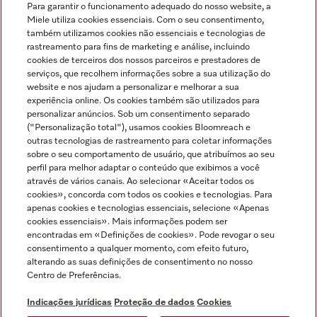
Para garantir o funcionamento adequado do nosso website, a
Miele utiliza cookies essenciais. Com o seu consentimento,
também utilizamos cookies não essenciais e tecnologias de
rastreamento para fins de marketing e análise, incluindo
cookies de terceiros dos nossos parceiros e prestadores de
serviços, que recolhem informações sobre a sua utilização do
Miele no Instagram
Miele no Facebook
Miele no Youtube
website e nos ajudam a personalizar e melhorar a sua
experiência online. Os cookies também são utilizados para
personalizar anúncios. Sob um consentimento separado
("Personalização total"), usamos cookies Bloomreach e
outras tecnologias de rastreamento para coletar informações
sobre o seu comportamento de usuário, que atribuímos ao seu
Indicações jurídicas
perfil para melhor adaptar o conteúdo que exibimos a você
através de vários canais. Ao selecionar «Aceitar todos os
Condições gerais
cookies», concorda com todos os cookies e tecnologias. Para
Proteção de dados
apenas cookies e tecnologias essenciais, selecione «Apenas
cookies essenciais». Mais informações podem ser
Condições de utilização
encontradas em «Definições de cookies». Pode revogar o seu
Livro de reclamações
consentimento a qualquer momento, com efeito futuro,
Canal de Ética
alterando as suas definições de consentimento no nosso
Centro de Preferências.
Declaração de Acessibilidade
Formulário de livre resolução
Indicações jurídicas
Proteção de dados
Cookies