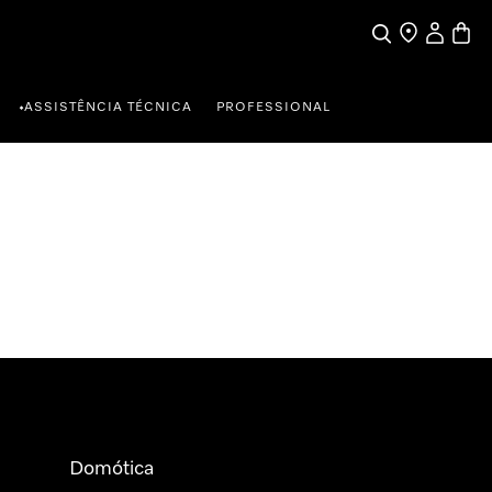
Pesquisa
Encontrar loja
A minha c
Carrin
ASSISTÊNCIA TÉCNICA
PROFESSIONAL
•
Domótica