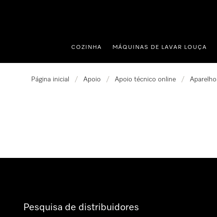
 para o conteúdo
COZINHA
MÁQUINAS DE LAVAR LOUÇA
Página inicial
/
Apoio
/
Apoio técnico online
/
Aparelhos
Pesquisa de distribuidores