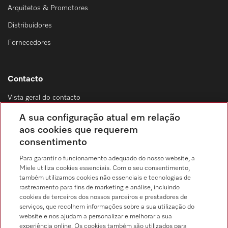
Arquitetos & Promotores
Distribuidores
Fornecedores
Contacto
Vista geral do contacto
Distribuição & Serviço de assistência técnica
A sua configuração atual em relação
214 248 425
aos cookies que requerem
consentimento
Chamada para a rede fixa, de acordo com o seu tarifário, em Portugal e em
roaming
Para garantir o funcionamento adequado do nosso website, a
Miele utiliza cookies essenciais. Com o seu consentimento,
também utilizamos cookies não essenciais e tecnologias de
rastreamento para fins de marketing e análise, incluindo
cookies de terceiros dos nossos parceiros e prestadores de
serviços, que recolhem informações sobre a sua utilização do
Pesquisa de distribuidores
website e nos ajudam a personalizar e melhorar a sua
experiência online. Os cookies também são utilizados para