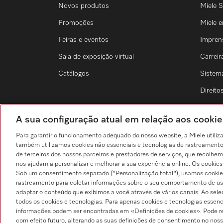
Novos produtos
Miele S
Promoções
Miele 
Feiras e eventos
Impren
Sala de exposição virtual
Carreir
Catálogos
Sistem
Direit
A sua configuração atual em relação aos cook
Para garantir o funcionamento adequado do nosso website, a Miele utiliz
também utilizamos cookies não essenciais e tecnologias de rastreamento p
Pesquisa de distribuidores
de terceiros dos nossos parceiros e prestadores de serviços, que recolhem
nos ajudam a personalizar e melhorar a sua experiência online. Os cookie
Sob um consentimento separado ("Personalização total"), usamos cookie
rastreamento para coletar informações sobre o seu comportamento de usuá
adaptar o conteúdo que exibimos a você através de vários canais. Ao sel
todos os cookies e tecnologias. Para apenas cookies e tecnologias essenc
informações podem ser encontradas em «Definições de cookies». Pode r
com efeito futuro, alterando as suas definições de consentimento no noss