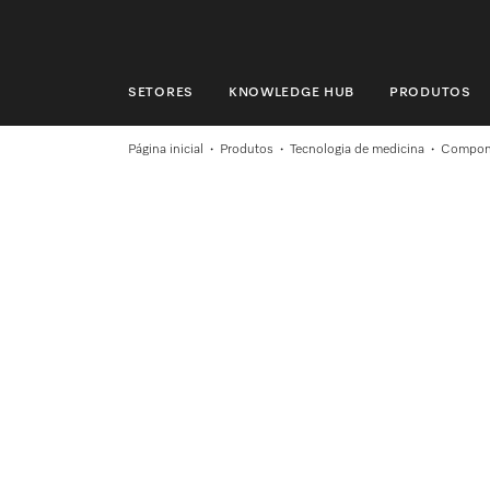
SETORES
KNOWLEDGE HUB
PRODUTOS
SETORES
Página inicial
Produtos
Tecnologia de medicina
Compon
KNOWLEDGE HUB
PRODUTOS
LOJA
ASSISTÊNCIA TÉCNICA & SUPORTE
CLIENTES PARTICULARES
Pesquisa