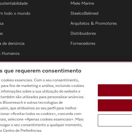
ustentabilidade
Miele Marine
em todo o mundo
SteelcoBelimed
sa
Arquitetos & Promotores
as
Distribuidores
a de denúncia
Fornecedores
os Humanos
ies que requerem consentimento
a cookies essenciais. Com o seu consentimento,
ara fins de marketing e análise, incluindo cookies
 informações sobre a sua utilização do website e
s também são utilizados para personalizar anúncios.
s Bloomreach e outras tecnologias de
rio, que atribuímos ao seu perfil para melhor
ecionar «Aceitar todos os cookies», concorda com
iais, selecione «Apenas cookies essenciais». Mais
evogar o seu consentimento a qualquer momento,
o Centro de Preferências.