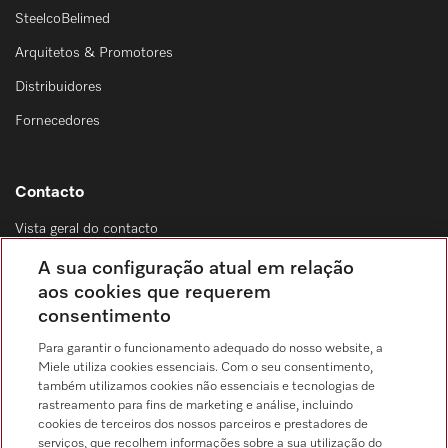
SteelcoBelimed
Arquitetos & Promotores
Distribuidores
Fornecedores
Contacto
Vista geral do contacto
Distribuição & Serviço de assistência técnica
A sua configuração atual em relação
214 248 425
aos cookies que requerem
consentimento
Chamada para a rede fixa, de acordo com o seu tarifário, em Portugal e em
roaming
Para garantir o funcionamento adequado do nosso website, a
Miele utiliza cookies essenciais. Com o seu consentimento,
também utilizamos cookies não essenciais e tecnologias de
rastreamento para fins de marketing e análise, incluindo
cookies de terceiros dos nossos parceiros e prestadores de
serviços, que recolhem informações sobre a sua utilização do