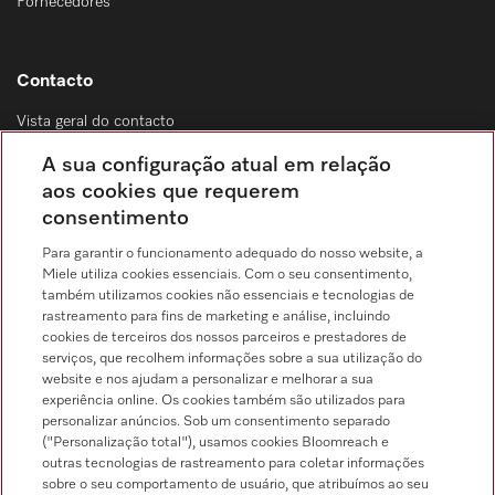
Fornecedores
Contacto
Vista geral do contacto
Distribuição & Serviço de assistência técnica
A sua configuração atual em relação
214 248 425
aos cookies que requerem
consentimento
Chamada para a rede fixa, de acordo com o seu tarifário, em Portugal e em
roaming
Para garantir o funcionamento adequado do nosso website, a
Miele utiliza cookies essenciais. Com o seu consentimento,
também utilizamos cookies não essenciais e tecnologias de
rastreamento para fins de marketing e análise, incluindo
cookies de terceiros dos nossos parceiros e prestadores de
serviços, que recolhem informações sobre a sua utilização do
Pesquisa de distribuidores
website e nos ajudam a personalizar e melhorar a sua
experiência online. Os cookies também são utilizados para
personalizar anúncios. Sob um consentimento separado
("Personalização total"), usamos cookies Bloomreach e
outras tecnologias de rastreamento para coletar informações
sobre o seu comportamento de usuário, que atribuímos ao seu