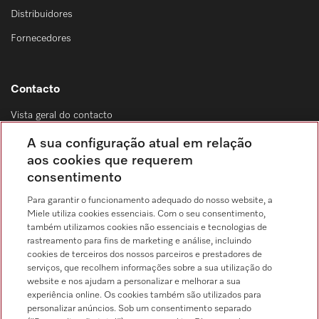
Distribuidores
Fornecedores
Contacto
Vista geral do contacto
Distribuição & Serviço de assistência técnica
A sua configuração atual em relação
214 248 425
aos cookies que requerem
consentimento
Chamada para a rede fixa, de acordo com o seu tarifário, em Portugal e em
roaming
Para garantir o funcionamento adequado do nosso website, a
Miele utiliza cookies essenciais. Com o seu consentimento,
também utilizamos cookies não essenciais e tecnologias de
rastreamento para fins de marketing e análise, incluindo
cookies de terceiros dos nossos parceiros e prestadores de
serviços, que recolhem informações sobre a sua utilização do
Pesquisa de distribuidores
website e nos ajudam a personalizar e melhorar a sua
experiência online. Os cookies também são utilizados para
personalizar anúncios. Sob um consentimento separado