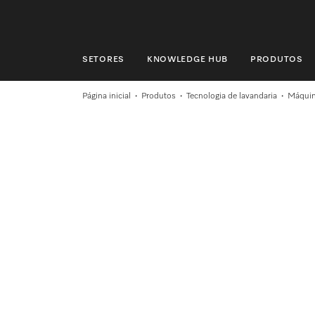
SETORES
KNOWLEDGE HUB
PRODUTOS
SETORES
Página inicial
Produtos
Tecnologia de lavandaria
Máquina
KNOWLEDGE HUB
PRODUTOS
LOJA
ASSISTÊNCIA TÉCNICA & SUPORTE
CLIENTES PARTICULARES
Pesquisa