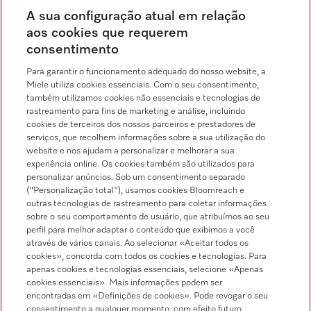
Distribuição & Serviço de assistência técnica
A sua configuração atual em relação
214 248 425
aos cookies que requerem
consentimento
Chamada para a rede fixa, de acordo com o seu tarifário, em Portugal e em
roaming
Para garantir o funcionamento adequado do nosso website, a
Miele utiliza cookies essenciais. Com o seu consentimento,
também utilizamos cookies não essenciais e tecnologias de
rastreamento para fins de marketing e análise, incluindo
cookies de terceiros dos nossos parceiros e prestadores de
serviços, que recolhem informações sobre a sua utilização do
Pesquisa de distribuidores
website e nos ajudam a personalizar e melhorar a sua
experiência online. Os cookies também são utilizados para
personalizar anúncios. Sob um consentimento separado
("Personalização total"), usamos cookies Bloomreach e
outras tecnologias de rastreamento para coletar informações
sobre o seu comportamento de usuário, que atribuímos ao seu
perfil para melhor adaptar o conteúdo que exibimos a você
através de vários canais. Ao selecionar «Aceitar todos os
Siga a Miele Professional
cookies», concorda com todos os cookies e tecnologias. Para
apenas cookies e tecnologias essenciais, selecione «Apenas
cookies essenciais». Mais informações podem ser
encontradas em «Definições de cookies». Pode revogar o seu
consentimento a qualquer momento, com efeito futuro,