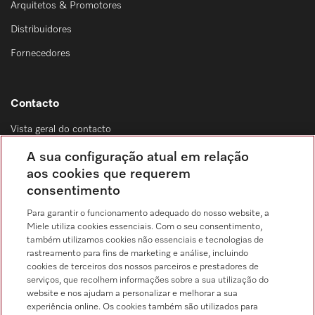
Arquitetos & Promotores
Distribuidores
Fornecedores
Contacto
Vista geral do contacto
Distribuição & Serviço de assistência técnica
A sua configuração atual em relação
214 248 425
aos cookies que requerem
consentimento
Chamada para a rede fixa, de acordo com o seu tarifário, em Portugal e em
roaming
Para garantir o funcionamento adequado do nosso website, a
Miele utiliza cookies essenciais. Com o seu consentimento,
também utilizamos cookies não essenciais e tecnologias de
rastreamento para fins de marketing e análise, incluindo
cookies de terceiros dos nossos parceiros e prestadores de
serviços, que recolhem informações sobre a sua utilização do
Pesquisa de distribuidores
website e nos ajudam a personalizar e melhorar a sua
experiência online. Os cookies também são utilizados para