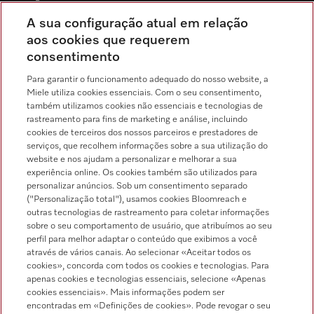
Distribuição & Serviço de assistência técnica
A sua configuração atual em relação
214 248 425
aos cookies que requerem
consentimento
Chamada para a rede fixa, de acordo com o seu tarifário, em Portugal e em
roaming
Para garantir o funcionamento adequado do nosso website, a
Miele utiliza cookies essenciais. Com o seu consentimento,
também utilizamos cookies não essenciais e tecnologias de
rastreamento para fins de marketing e análise, incluindo
cookies de terceiros dos nossos parceiros e prestadores de
serviços, que recolhem informações sobre a sua utilização do
Pesquisa de distribuidores
website e nos ajudam a personalizar e melhorar a sua
experiência online. Os cookies também são utilizados para
personalizar anúncios. Sob um consentimento separado
("Personalização total"), usamos cookies Bloomreach e
outras tecnologias de rastreamento para coletar informações
sobre o seu comportamento de usuário, que atribuímos ao seu
perfil para melhor adaptar o conteúdo que exibimos a você
através de vários canais. Ao selecionar «Aceitar todos os
Siga a Miele Professional
cookies», concorda com todos os cookies e tecnologias. Para
apenas cookies e tecnologias essenciais, selecione «Apenas
cookies essenciais». Mais informações podem ser
encontradas em «Definições de cookies». Pode revogar o seu