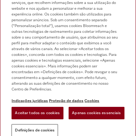
serviços, que recolhem informações sobre a sua utilização do
Pesquisa de distribuidores
website e nos ajudam a personalizar e melhorar a sua
experiência online. Os cookies também são utilizados para
personalizar anúncios. Sob um consentimento separado
("Personalização total"), usamos cookies Bloomreach e
outras tecnologias de rastreamento para coletar informações
sobre o seu comportamento de usuário, que atribuímos ao seu
perfil para melhor adaptar o conteúdo que exibimos a você
através de vários canais. Ao selecionar «Aceitar todos os
Siga a Miele Professional
cookies», concorda com todos os cookies e tecnologias. Para
apenas cookies e tecnologias essenciais, selecione «Apenas
cookies essenciais». Mais informações podem ser
encontradas em «Definições de cookies». Pode revogar o seu
consentimento a qualquer momento, com efeito futuro,
alterando as suas definições de consentimento no nosso
Proteção de dados
Centro de Preferências.
Condições de utilização
Indicações jurídicas
Proteção de dados
Cookies
Aviso legal
Aceitar todos os cookies
Apenas cookies essenciais
Condições gerais
Definições de cookies
Definições de cookies