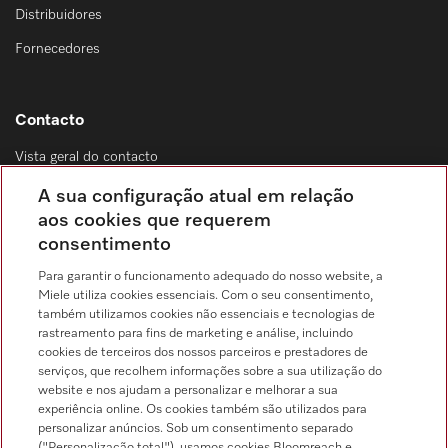
Distribuidores
Fornecedores
Contacto
Vista geral do contacto
Distribuição & Serviço de assistência técnica
A sua configuração atual em relação
214 248 425
aos cookies que requerem
consentimento
Chamada para a rede fixa, de acordo com o seu tarifário, em Portugal e em
roaming
Para garantir o funcionamento adequado do nosso website, a
Miele utiliza cookies essenciais. Com o seu consentimento,
também utilizamos cookies não essenciais e tecnologias de
rastreamento para fins de marketing e análise, incluindo
cookies de terceiros dos nossos parceiros e prestadores de
serviços, que recolhem informações sobre a sua utilização do
Pesquisa de distribuidores
website e nos ajudam a personalizar e melhorar a sua
experiência online. Os cookies também são utilizados para
personalizar anúncios. Sob um consentimento separado
("Personalização total"), usamos cookies Bloomreach e