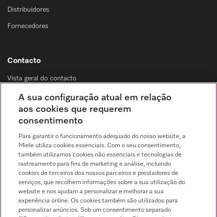
Distribuidores
Fornecedores
Contacto
Vista geral do contacto
Distribuição & Serviço de assistência técnica
A sua configuração atual em relação
214 248 425
aos cookies que requerem
consentimento
Chamada para a rede fixa, de acordo com o seu tarifário, em Portugal e em
roaming
Para garantir o funcionamento adequado do nosso website, a
Miele utiliza cookies essenciais. Com o seu consentimento,
também utilizamos cookies não essenciais e tecnologias de
rastreamento para fins de marketing e análise, incluindo
cookies de terceiros dos nossos parceiros e prestadores de
serviços, que recolhem informações sobre a sua utilização do
Pesquisa de distribuidores
website e nos ajudam a personalizar e melhorar a sua
experiência online. Os cookies também são utilizados para
personalizar anúncios. Sob um consentimento separado