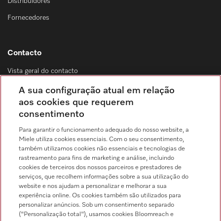
Distribuidores
Fornecedores
Contacto
Vista geral do contacto
Distribuição & Serviço de assistência técnica
A sua configuração atual em relação
214 248 425
aos cookies que requerem
consentimento
Chamada para a rede fixa, de acordo com o seu tarifário, em Portugal e em
roaming
Para garantir o funcionamento adequado do nosso website, a
Miele utiliza cookies essenciais. Com o seu consentimento,
também utilizamos cookies não essenciais e tecnologias de
rastreamento para fins de marketing e análise, incluindo
cookies de terceiros dos nossos parceiros e prestadores de
serviços, que recolhem informações sobre a sua utilização do
Pesquisa de distribuidores
website e nos ajudam a personalizar e melhorar a sua
experiência online. Os cookies também são utilizados para
personalizar anúncios. Sob um consentimento separado
("Personalização total"), usamos cookies Bloomreach e