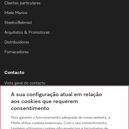
Clientes particulares
Miele Marine
SteelcoBelimed
Arquitetos & Promotores
Distribuidores
Fornecedores
Contacto
Vista geral do contacto
Distribuição & Serviço de assistência técnica
A sua configuração atual em relação
214 248 425
aos cookies que requerem
consentimento
Chamada para a rede fixa, de acordo com o seu tarifário, em Portugal e em
roaming
Para garantir o funcionamento adequado do nosso website, a
Miele utiliza cookies essenciais. Com o seu consentimento,
também utilizamos cookies não essenciais e tecnologias de