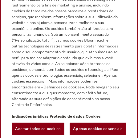
rastreamento para fins de marketing e análise, incluindo
cookies de terceiros dos nossos parceiros e prestadores de
serviços, que recolhem informações sobre a sua utilização do
Pesquisa de distribuidores
website e nos ajudam a personalizar e melhorar a sua
experiência online. Os cookies também são utilizados para
personalizar anúncios. Sob um consentimento separado
("Personalização total"), usamos cookies Bloomreach e
outras tecnologias de rastreamento para coletar informações
sobre o seu comportamento de usuário, que atribuímos ao seu
perfil para melhor adaptar o conteúdo que exibimos a você
através de vários canais. Ao selecionar «Aceitar todos os
Siga a Miele Professional
cookies», concorda com todos os cookies e tecnologias. Para
apenas cookies e tecnologias essenciais, selecione «Apenas
cookies essenciais». Mais informações podem ser
encontradas em «Definições de cookies». Pode revogar o seu
consentimento a qualquer momento, com efeito futuro,
alterando as suas definições de consentimento no nosso
Proteção de dados
Centro de Preferências.
Condições de utilização
Indicações jurídicas
Proteção de dados
Cookies
Aviso legal
Aceitar todos os cookies
Apenas cookies essenciais
Condições gerais