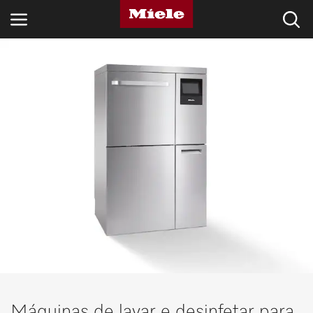
SETORES
KNOWLEDGE HUB
PRODUTOS
LOJA
ASSISTÊNCIA TÉCNICA & SUPORTE
CLIENTES PARTICULARES
Pesquisa
Máquinas de lavar e desinfetar para