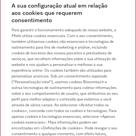
Distribuição & Serviço de assistência técnica
A sua configuração atual em relação
214 248 425
aos cookies que requerem
consentimento
Chamada para a rede fixa, de acordo com o seu tarifário, em Portugal e em
roaming
Para garantir o funcionamento adequado do nosso website, a
Miele utiliza cookies essenciais. Com o seu consentimento,
também utilizamos cookies não essenciais e tecnologias de
rastreamento para fins de marketing e análise, incluindo
cookies de terceiros dos nossos parceiros e prestadores de
serviços, que recolhem informações sobre a sua utilização do
Pesquisa de distribuidores
website e nos ajudam a personalizar e melhorar a sua
experiência online. Os cookies também são utilizados para
personalizar anúncios. Sob um consentimento separado
("Personalização total"), usamos cookies Bloomreach e
outras tecnologias de rastreamento para coletar informações
sobre o seu comportamento de usuário, que atribuímos ao seu
perfil para melhor adaptar o conteúdo que exibimos a você
através de vários canais. Ao selecionar «Aceitar todos os
Siga a Miele Professional
cookies», concorda com todos os cookies e tecnologias. Para
apenas cookies e tecnologias essenciais, selecione «Apenas
cookies essenciais». Mais informações podem ser
encontradas em «Definições de cookies». Pode revogar o seu
consentimento a qualquer momento, com efeito futuro,