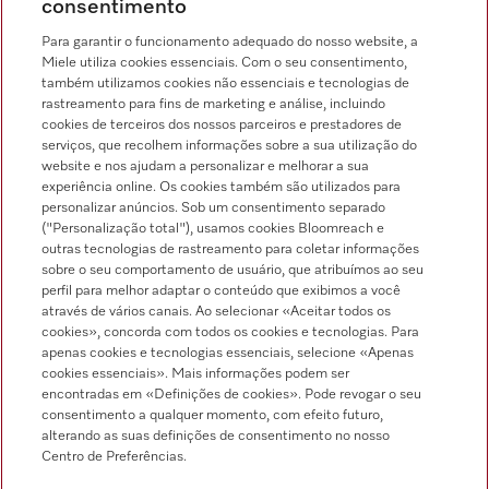
consentimento
Chamada para a rede fixa, de acordo com o seu tarifário, em Portugal e em
roaming
Para garantir o funcionamento adequado do nosso website, a
Miele utiliza cookies essenciais. Com o seu consentimento,
também utilizamos cookies não essenciais e tecnologias de
rastreamento para fins de marketing e análise, incluindo
cookies de terceiros dos nossos parceiros e prestadores de
serviços, que recolhem informações sobre a sua utilização do
Pesquisa de distribuidores
website e nos ajudam a personalizar e melhorar a sua
experiência online. Os cookies também são utilizados para
personalizar anúncios. Sob um consentimento separado
("Personalização total"), usamos cookies Bloomreach e
outras tecnologias de rastreamento para coletar informações
sobre o seu comportamento de usuário, que atribuímos ao seu
perfil para melhor adaptar o conteúdo que exibimos a você
através de vários canais. Ao selecionar «Aceitar todos os
Siga a Miele Professional
cookies», concorda com todos os cookies e tecnologias. Para
apenas cookies e tecnologias essenciais, selecione «Apenas
cookies essenciais». Mais informações podem ser
encontradas em «Definições de cookies». Pode revogar o seu
consentimento a qualquer momento, com efeito futuro,
alterando as suas definições de consentimento no nosso
Proteção de dados
Centro de Preferências.
Condições de utilização