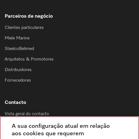
Parceiros de negócio
Clientes particulares
Miele Marine
SteelcoBelimed
Arquitetos & Promotores
Distribuidores
Fornecedores
Contacto
Vista geral do contacto
Distribuição & Serviço de assistência técnica
A sua configuração atual em relação
214 248 425
aos cookies que requerem