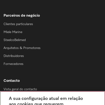
Parceiros de negócio
Clientes particulares
Miele Marine
SteelcoBelimed
Arquitetos & Promotores
Distribuidores
Fornecedores
Contacto
Vista geral do contacto
Distribuição & Serviço de assistência técnica
A sua configuração atual em relação
214 248 425
aos cookies que requerem