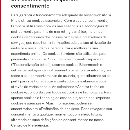
consentimento
Chamada para a rede fixa, de acordo com o seu tarifário, em Portugal e em
roaming
Para garantir o funcionamento adequado do nosso website, a
Miele utiliza cookies essenciais. Com o seu consentimento,
também utilizamos cookies não essenciais e tecnologias de
rastreamento para fins de marketing e análise, incluindo
cookies de terceiros dos nossos parceiros e prestadores de
serviços, que recolhem informações sobre a sua utilização do
Pesquisa de distribuidores
website e nos ajudam a personalizar e melhorar a sua
experiência online. Os cookies também são utilizados para
personalizar anúncios. Sob um consentimento separado
("Personalização total"), usamos cookies Bloomreach e
outras tecnologias de rastreamento para coletar informações
sobre o seu comportamento de usuário, que atribuímos ao seu
perfil para melhor adaptar o conteúdo que exibimos a você
através de vários canais. Ao selecionar «Aceitar todos os
Siga a Miele Professional
cookies», concorda com todos os cookies e tecnologias. Para
apenas cookies e tecnologias essenciais, selecione «Apenas
cookies essenciais». Mais informações podem ser
encontradas em «Definições de cookies». Pode revogar o seu
consentimento a qualquer momento, com efeito futuro,
alterando as suas definições de consentimento no nosso
Proteção de dados
Centro de Preferências.