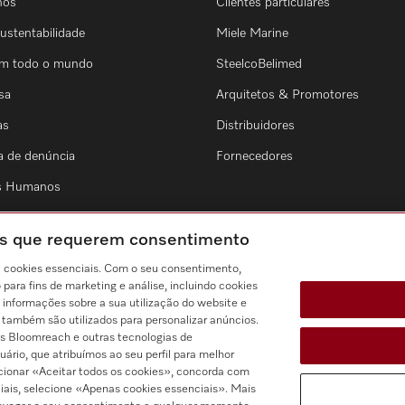
nós
Clientes particulares
ustentabilidade
Miele Marine
em todo o mundo
SteelcoBelimed
sa
Arquitetos & Promotores
as
Distribuidores
a de denúncia
Fornecedores
os Humanos
ies que requerem consentimento
a cookies essenciais. Com o seu consentimento,
ara fins de marketing e análise, incluindo cookies
 informações sobre a sua utilização do website e
s também são utilizados para personalizar anúncios.
s Bloomreach e outras tecnologias de
rio, que atribuímos ao seu perfil para melhor
ecionar «Aceitar todos os cookies», concorda com
iais, selecione «Apenas cookies essenciais». Mais