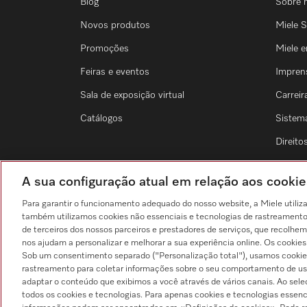
Blog
Sobre 
Novos produtos
Miele S
Promoções
Miele 
Feiras e eventos
Impren
Sala de exposição virtual
Carreir
Catálogos
Sistem
Direit
A sua configuração atual em relação aos cook
Para garantir o funcionamento adequado do nosso website, a Miele utiliz
também utilizamos cookies não essenciais e tecnologias de rastreamento p
Pesquisa de distribuidores
de terceiros dos nossos parceiros e prestadores de serviços, que recolhem
nos ajudam a personalizar e melhorar a sua experiência online. Os cookie
Sob um consentimento separado ("Personalização total"), usamos cookie
rastreamento para coletar informações sobre o seu comportamento de usuá
adaptar o conteúdo que exibimos a você através de vários canais. Ao sel
todos os cookies e tecnologias. Para apenas cookies e tecnologias essenc