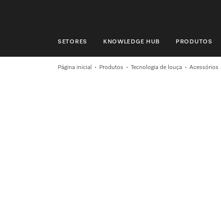
SETORES
KNOWLEDGE HUB
PRODUTOS
SETORES
Página inicial
Produtos
Tecnologia de louça
Acessórios
KNOWLEDGE HUB
PRODUTOS
LOJA
ASSISTÊNCIA TÉCNICA & SUPORTE
CLIENTES PARTICULARES
Pesquisa