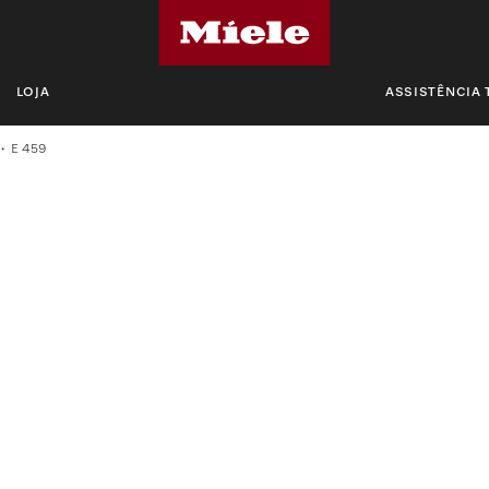
LOJA
ASSISTÊNCIA 
E 459