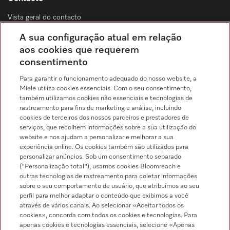
Vista geral do contacto
Distribuição & Serviço de assistência técnica
A sua configuração atual em relação
214 248 425
aos cookies que requerem
consentimento
Chamada para a rede fixa, de acordo com o seu tarifário, em Portugal e em
roaming
Para garantir o funcionamento adequado do nosso website, a
Miele utiliza cookies essenciais. Com o seu consentimento,
também utilizamos cookies não essenciais e tecnologias de
rastreamento para fins de marketing e análise, incluindo
cookies de terceiros dos nossos parceiros e prestadores de
serviços, que recolhem informações sobre a sua utilização do
Pesquisa de distribuidores
website e nos ajudam a personalizar e melhorar a sua
experiência online. Os cookies também são utilizados para
personalizar anúncios. Sob um consentimento separado
("Personalização total"), usamos cookies Bloomreach e
outras tecnologias de rastreamento para coletar informações
sobre o seu comportamento de usuário, que atribuímos ao seu
perfil para melhor adaptar o conteúdo que exibimos a você
através de vários canais. Ao selecionar «Aceitar todos os
Siga a Miele Professional
cookies», concorda com todos os cookies e tecnologias. Para
apenas cookies e tecnologias essenciais, selecione «Apenas